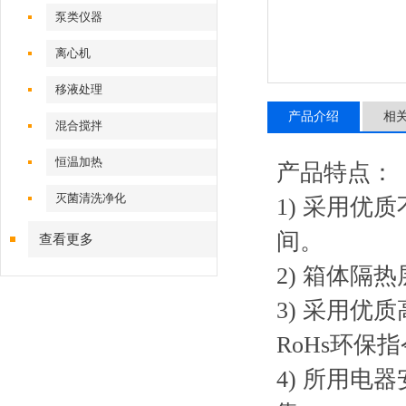
泵类仪器
离心机
移液处理
产品介绍
相
混合搅拌
恒温加热
产品特点：
灭菌清洗净化
1) 采用
间。
查看更多
2) 箱体
3) 采用优
RoHs环保
4) 所用电