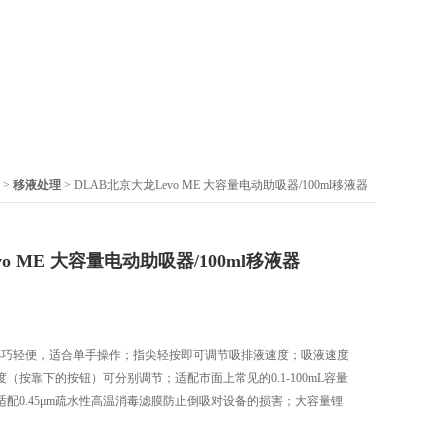
>
移液处理
> DLAB北京大龙Levo ME 大容量电动助吸器/100ml移液器
vo ME 大容量电动助吸器/100ml移液器
器小巧轻便，适合单手操作；指尖轻按即可调节吸排液速度；吸液速度
（按靠下的按钮）可分别调节；适配市面上常见的0.1-100mL容量
配0.45μm疏水性高温消毒滤膜防止倒吸对设备的损害； 大容量锂