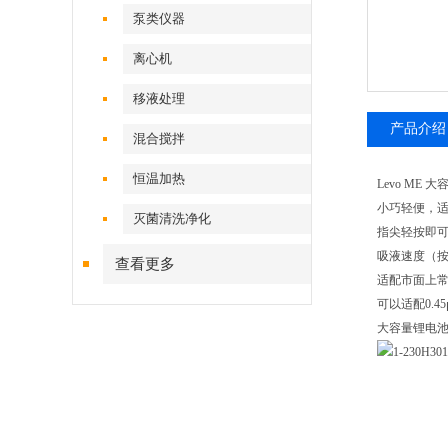
泵类仪器
离心机
移液处理
产品介绍
混合搅拌
恒温加热
Levo ME
小巧轻便，
灭菌清洗净化
指尖轻按即
吸液速度（
查看更多
适配市面上常见
可以适配0.
大容量锂电