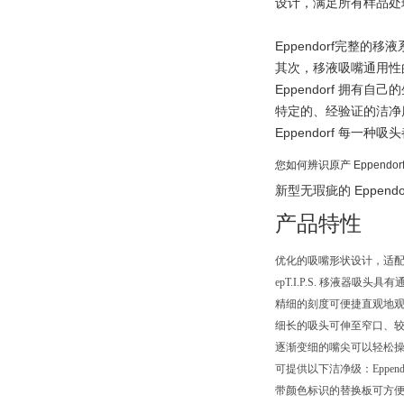
设计，满足所有样品处
Eppendorf完整的移
其次，移液吸嘴通用性
Eppendorf 拥
特定的、经验证的洁净
Eppendorf 每一
您如何辨识原产 Eppendo
新型无瑕疵的 Eppe
产品特性
优化的吸嘴形状设计，适配于 E
epT.I.P.S. 移液器
精细的刻度可便捷直观地
细长的吸头可伸至窄口、
逐渐变细的嘴尖可以轻松
可提供以下洁净级：Eppendorf Qua
带颜色标识的替换板可方便区分