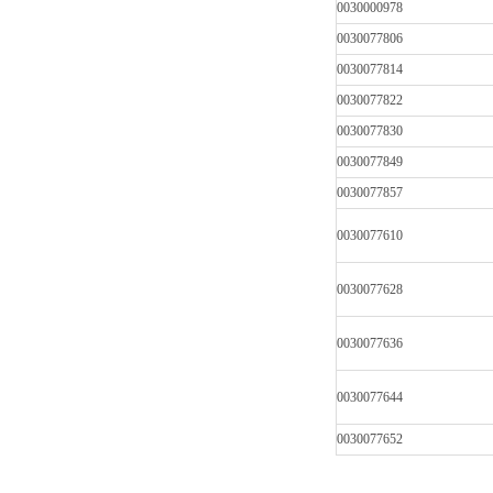
0030000978
0030077806
0030077814
0030077822
0030077830
0030077849
0030077857
0030077610
0030077628
0030077636
0030077644
0030077652