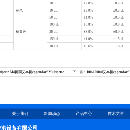
10 μL
±2.0%
±0.2 μL
黄色
10 μL
±3.0%
±0.3 μL
50 μL
±1.0%
±0.5 μL
100 μL
±0.8%
±0.8 μL
桔黄色
30 μL
±3.0%
±0.9 μL
150 μL
±1.0%
±1.5 μL
300 μL
±0.6%
±1.8 μL
tipette M4德国艾本德eppendorf Multipette
下一篇：
100-1000ul艾本德eppendorf
分液器/分配移液器
调量程移液器/固定量程移液枪
关于我们
新闻动态
产品中心
技术文章
华港设备有限公司