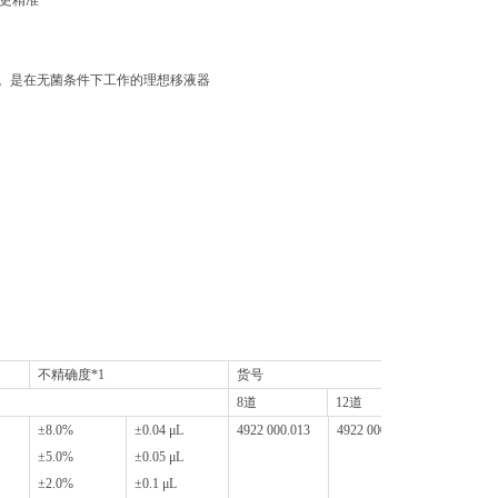
液更精准
。是在无菌条件下工作的理想移液器
不精确度*1
货号
8道
12道
±8.0%
±0.04 μL
4922 000.013
4922 000.021
±5.0%
±0.05 μL
±2.0%
±0.1 μL