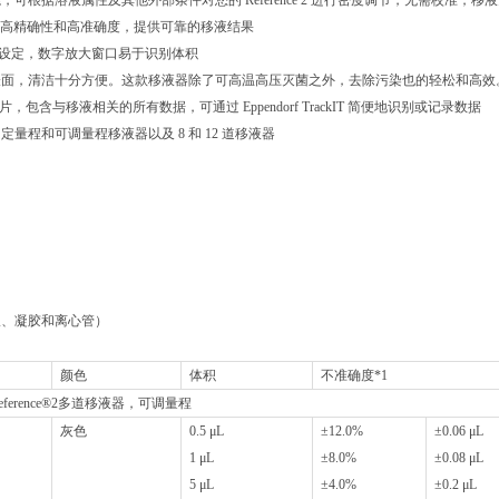
，可根据溶液属性及其他外部条件对您的 Reference 2 进行密度调节，无需校准，移
ce 2 的高精确性和高准确度，提供可靠的移液结果
积设定，数字放大窗口易于识别体积
表面，清洁十分方便。这款移液器除了可高温高压灭菌之外，去除污染也的轻松和高效
 芯片，包含与移液相关的所有数据，可通过 Eppendorf TrackIT 简便地识别或记录数据
定量程和可调量程移液器以及 8 和 12 道移液器
板、凝胶和离心管）
颜色
体积
不准确度*1
f Reference®2多道移液器，可调量程
灰色
0.5 μL
±12.0%
±0.06 μL
1 μL
±8.0%
±0.08 μL
5 μL
±4.0%
±0.2 μL