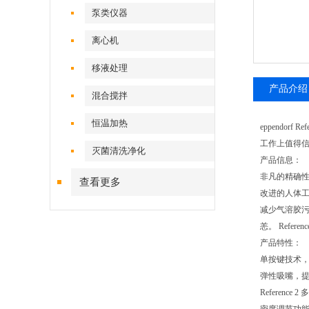
泵类仪器
离心机
移液处理
产品介绍
混合搅拌
恒温加热
eppendo
工作上值得信
灭菌清洗净化
产品信息：
非凡的精确性和准确
查看更多
改进的人体工
减少气溶胶污
恙。 Ref
产品特性：
单按键技术，
弹性吸嘴，提
Referen