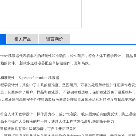
相关产品
留言询价
rf Reference移液器代表着非凡的精确性和准确性，经久耐用，符合人体工程学设计。 新品
赖的伙伴。 新款多道移液器配合单按钮操作，更加高效。
性 – Eppendorf premium 移液器
程学设计外，其集中了非凡的精准度、坚固耐用、可靠的处理等特性并保证操作者安
染，从而保护了用户、样品和移液器。 不锈钢材质边框，保护移液器免于遭受损坏，结合弹性
erence 2 移液器的高度安全性使得该款移液器是处理珍贵液体样品和对精准度有超高要
符合人体工程学设计，操作用力小，减少气溶胶。 吸头脱卸前有触觉反馈，防止误
高不同操作人员移液的均一性，通过人体工程学降低装配/脱卸吸头用力
ce 2 多道移液器具有弹性吸嘴功能，可自由开启或关闭