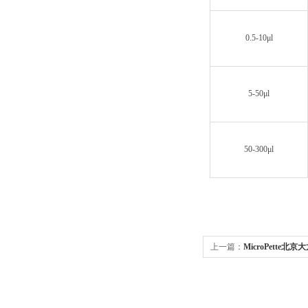
0.5-10μl
5-50μl
50-300μl
上一篇：
MicroPette北京
器（已停产）