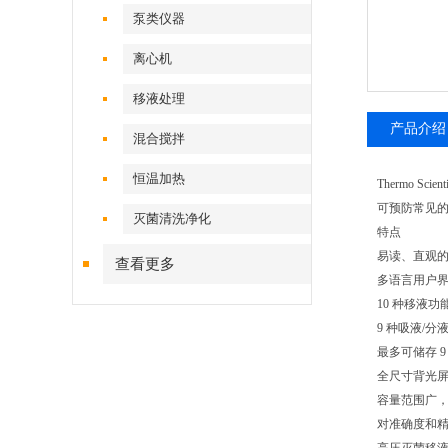
泵类仪器
离心机
移液处理
产品介绍
混合搅拌
恒温加热
Thermo 
可预防常见的重
灭菌清洗净化
特点
易读、直观
查看更多
多语言用户
10 种移液
9 种吸液/分
最多可储存 
全尺寸背光
容量范围广，0
对准确度和