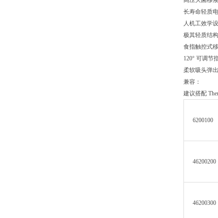
高压灭菌移
长寿命轻质电
人机工效学
极其轻质结
食指触控式移
120° 可调
柔软吸头弹
兼容：
建议搭配 Therm
6200100
46200200
46200300