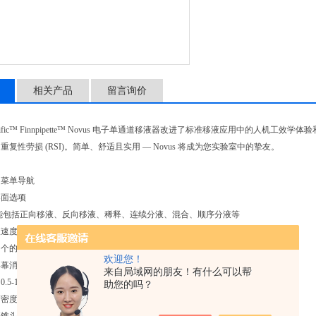
相关产品
留言询价
Scientific™ Finnpipette™ Novus 电子单通道移液器改进了标准移液应用
复性劳损 (RSI)。简单、舒适且实用 — Novus 将成为您实验室中的挚友。
的菜单导航
界面选项
功能包括正向移液、反向移液、稀释、连续分液、混合、顺序分液等
液速度
9 个的操作程序
欢迎您！
屏幕消除环境光反射，提高低光照条件下的对比度
来自局域网的朋友！有什么可以帮
.5-10,000µL，并带有易于辨认的彩色标识
助您的吗？
精密度校准可实现实验室快速校准