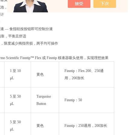
液锥头，确保无菌，避免交叉污染
池，可进行 4000 多次移液操作；充电仅需约一小时
设计
构
液 — 食指轻按按钮即可控制分液
节指靠，平衡且舒适
出，限度减少拇指劳损，两手均可操作
o Scientific Finntip™ Flex 或 Finntip 移液器吸头使用，实现理想效果
1 至 10
Finntip：Flex 200、250通
黄色
μL
用，200加长
5 至 50
Turquoise
Finntip：50
μL
Button
5 至 50
黄色
Finntip：250通用，200加长
μL