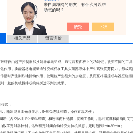
来自局域网的朋友！有什么可以帮
助您的吗？
相关产品
留言询价
超声破碎仪由超声控制器和换能器单元组成。通过调整面板上的功能键，改变不同的工
空化作用，换能器将电能量通过变幅杆在工具头顶部液体中产生高强度剪切力，形成高
中传播时产生剧烈地扰动作用，使颗粒产生很大的加速度，从而互相碰撞或与器壁碰撞
达到一般的机械搅拌或捣碎所达不到的效果。
制模式；
显示，输出能量由光条显示，0~99%连续可调，操作直观方便；
有间断（占空比由1%~99%可调）和连续两种选择，间断工作时，脉冲宽度和间断时间
可由数字定时器控制，达到预定时间自动转变为待机状态，定时范围1min-99min；