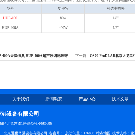
声波细胞破碎仪可人工自由控制工作和截止时间，使用灵活方便，适用于少量样品的处
型号
功率W
可选变幅杆
HUP-100
80w
1/8"
HUP-400A
400W
1/2"
P-400A天津恒奥 HUP-400A超声波细胞破碎
下一篇：
OS70-ProDLAB北京大龙O
式电动搅拌器/电子搅拌机70L
关于我们
新闻动态
产品中心
技术文章
华港设备有限公司
区北苑东路19号院5号楼6层606
权所有：北京通世华港设备有限公司
备案号：
总访问量：176806
站点地图
技术支持：
化