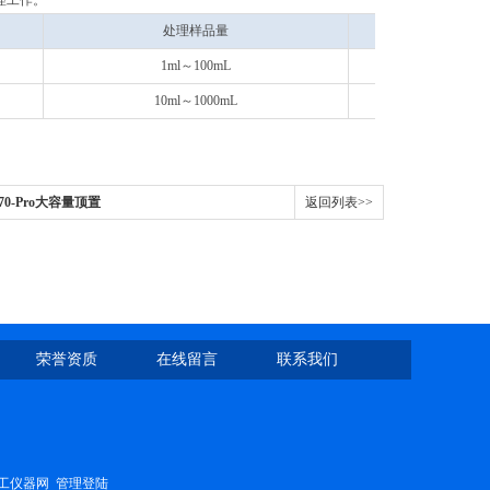
理工作。
处理样品量
脉冲工
1ml～100mL
5档
10ml～1000mL
1%～9
S70-Pro大容量顶置
返回列表>>
荣誉资质
在线留言
联系我们
工仪器网
管理登陆