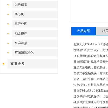
泵类仪器
离心机
移液处理
产品介绍
相
混合搅拌
恒温加热
北京大龙OS70-Pro LC
搅拌桨“穿顶式" 设计，方
灭菌清洗净化
LCD显示转速设定值和真
具有喷溅和过载保护等安
查看更多
直流无刷电机，整机防爆
自锁式手紧钻夹头，免辅
启动、运行平稳，防样品
恒定转速，可根据样品粘
具有定时功能，0-99h59mi
过载保护和电机保护：出
硅胶保护套防止溶剂挥发