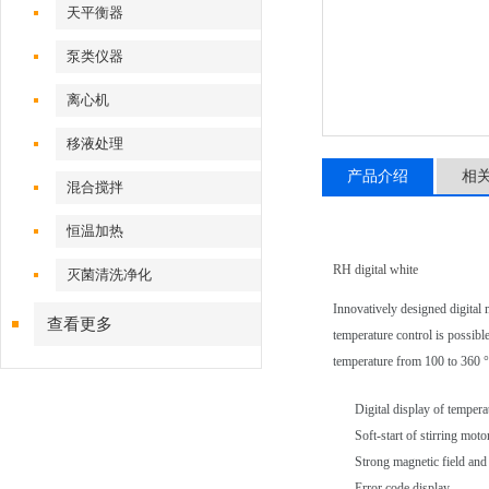
天平衡器
泵类仪器
离心机
移液处理
产品介绍
相
混合搅拌
恒温加热
RH digital white
灭菌清洗净化
Innovatively designed digital
查看更多
temperature control is possibl
temperature from 100 to 360 
Digital display of temper
Soft-start of stirring moto
Strong magnetic field and
Error code display