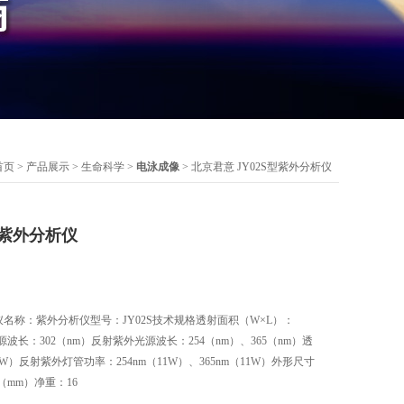
首页
>
产品展示
>
生命科学
>
电泳成像
> 北京君意 JY02S型紫外分析仪
型紫外分析仪
仪名称：紫外分析仪型号：JY02S技术规格透射面积（W×L）：
光源波长：302（nm）反射紫外光源波长：254（nm）、365（nm）透
W）反射紫外灯管功率：254nm（11W）、365nm（11W）外形尺寸
90（mm）净重：16