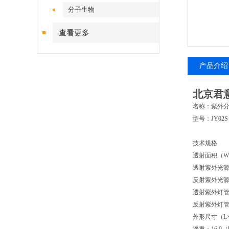
分子生物
查看更多
产品介绍
北京君意
名称：紫外
型号：JY02S
技术规格
透射面积（W×
透射紫外光源
反射紫外光源波
透射紫外灯管功
反射紫外灯管功
外形尺寸（L×W