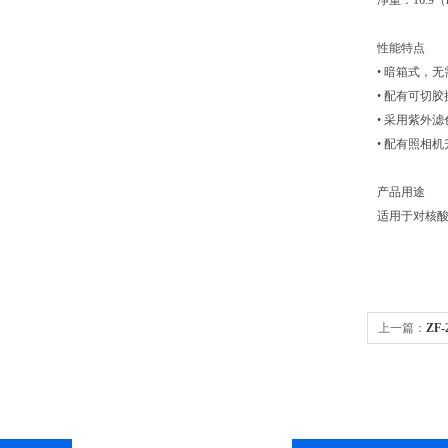
净重：16.9（
性能特点
• 暗箱式，
• 配有可切
• 采用紫外
• 配有照相
产品用途
适用于对核
上一篇：
ZF
析仪