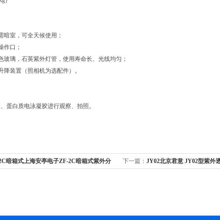
kg）
无需暗室，可全天候使用；
胶操作口；
滤色玻璃，石英紫外灯管，使用寿命长、光线均匀；
机升降装置（照相机为选配件）。
酸、蛋白质电泳凝胶进行观察、拍照。
-2C暗箱式上海安亭电子ZF-2C暗箱式紫外分
下一篇：
JY02北京君意 JY02型紫外