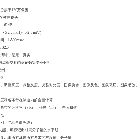
分辨率130万像素
光学变焦镜头
62dB
2 μ m(H)× 5.2 μ m(V)
1-500msec.
B2.0
像清晰，稳定，真实
、斑点杂交和菌落记数等专业分析
软件
功能：
小、调整亮度、调整灰度、调整对比度；图像旋转、图像反色、图象裁切、图象缩放。
能：
浓度和各条带在泳道内的含量计算
条带的迁移率（Pix），强度（Int），净面积值
分比
识别（包括弯曲泳道）
功能，可标记出相同分子量的水平线
幕显示出所有泳道所有条带的灰度值、分子量、