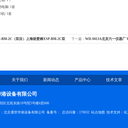
滤光镜/ 1个
高档电脑/ 1套
打印机/ 1套
P-BM-2C（双目）上海彼爱姆XSP-BM-2C双
下一篇：
WD-9413A北京六一仪器厂 
0X-1600X倍
像仪分析系统
关于我们
新闻动态
产品中心
技术文章
华港设备有限公司
区北苑东路19号院5号楼6层606
权所有：北京通世华港设备有限公司
备案号：
总访问量：176932
站点地图
技术支持：
化