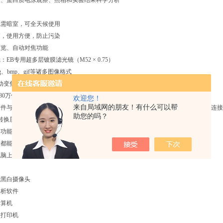
酸、蛋白质电泳观察、照相和实验结果科学分析
无需暗室，可全天候使用
箱，使用方便，防止污染
预览、自动对焦功能
EB专用超多层镀膜滤光镜（M52 × 0.75）
pg、bmp、gif等诸多图像格式
动变焦镜头；遥控电动变焦，智能化控制
130万像素摄像头，高品质成像质量
欢迎您！
来自局域网的朋友！有什么可以帮
件与分析软件一体操作，使观察、拍摄、分析一气呵成。通过 USB接口与计算机连
助您的吗？
光转换屏
分功能
板都能控制紫外灯
电脑上都可控制调焦、对焦和光圈大小
能黑白摄像头
分析软件
计算机
墨打印机