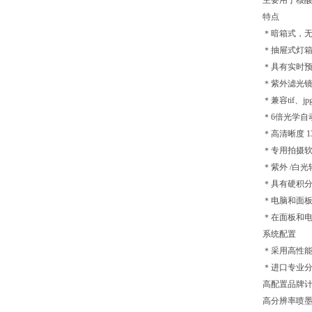
主要用于核
特点
＊暗箱式，
＊抽屉式灯
＊具有实时
＊紫外滤光镜：
＊兼容tif、j
＊6倍光学自
＊高清晰度 
＊专用拍摄软
＊紫外 /白
＊具有硬积
＊电脑和面
＊在面板和
系统配置
＊采用高性
＊进口专业
高配置品牌
高分辨率喷