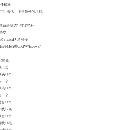
、迁移率
文字、箭头、图形符号的注解。
能
（蓝白斑筛选）技术指标：
点杂交
MS Excel无缝联接
98/Me/2000/XP/Windows7
标配数量
件/ 1套
摄像头/ 1个
头/ 1个
近摄镜/ 1个
箱/ 1个
透射台/ 1个
SB线/ 2条
控制台/ 1个
电源线/ 1根