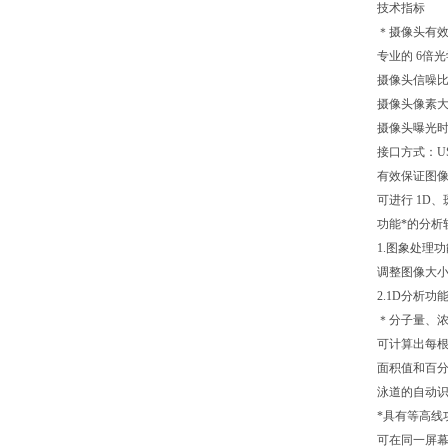
技术指标
＊摄像头有效
专业的 6倍
摄像头信噪比：
摄像头像素大小 5.
摄像头曝光时间：
接口方式：US
有效保证图
可进行 1D
功能*的分析
1.图象处理
调整图像大
2.1D分析功
＊分子量、
可计算出每根
面积值和百
泳道的自动
*具有等高线
可在同一屏