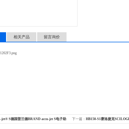
相关产品
留言询价
u-jet® S德国普兰德BRAND accu-jet S电子助
下一篇：
HB150-S1赛洛捷克SCILOGE
液管吸液器26350
浴加热器主机