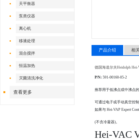
天平衡器
泵类仪器
离心机
移液处理
产品介绍
相
混合搅拌
恒温加热
德国海道尔夫Heidolph Hei
P/N:
591-00160-05-2
灭菌清洗净化
推荐用于低沸点或中沸点
查看更多
可通过电子或手动真空控
如果与 Hei-VAP Expert C
(不含冷凝器)。
Hei-VAC 