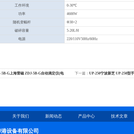
工作环境
0-30℃
功率
4600W
随机变幅杆
Φ38×2
破碎容量
5-20L/H
电源
220/110V50Hz/60Hz
J-5B-G上海雷磁 ZDJ-5B-G自动滴定仪(电
下一篇：
UP-250宁波新芝 UP-25
)(单双管路)
碎机
关于我们
新闻动态
产品中心
技术文章
华港设备有限公司