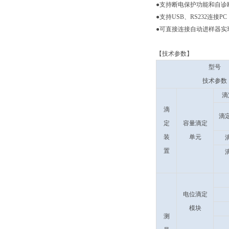
●
支持断电保护功能和自诊
●
支持USB、RS232连
●
可直接连接自动进样器实
【技术参数】
型号
技术参数
滴
滴
滴
定
容量滴定
装
单元
置
电位滴定
模块
测