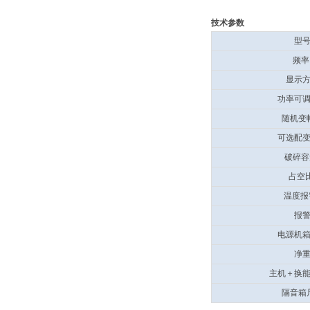
技术参数
型
频
显示
功率可
随机变
可选配
破碎
占空
温度
报
电源机
净
主机＋换
隔音箱