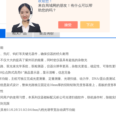
欢迎您！
来自局域网的朋友！有什么可以帮
助您的吗？
相关产品
留言询价
功能
器、氘灯、钨灯等关键元器件，确保仪器的经久耐用
用不仅大大的提高了紫外区的能量，同时使仪器具有超低的杂散光
光路、双光束光学系统，双检测器，仪器分辨率更高，杂散光更低，稳定性、可靠性更
240位点阵式高亮6 "液晶显示器，显示清晰，信息完备
析功能，主机可独立完成光度测量、定量测量、光谱扫描、动力学、DNA/蛋白质测
统悬架式设计，整体光路独立固定在16mm厚的切削铝制无变形基座上，底板的变形
靠性
不同用户的使用习惯，本系列仪器都标配元析公司光谱扫描软件，联机操作时，除能实
达到无限
型具有0.1/0.2/0.5/1.0/2.0/4.0nm六档光谱带宽自动调节功能