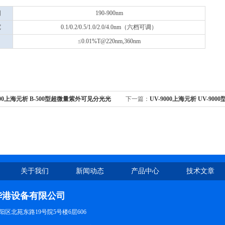
围
190-900nm
宽
0.1/0.2/0.5/1.0/2.0/4.0nm（六档可调）
≤0.01%T@220nm,360nm
500上海元析 B-500型超微量紫外可见分光光
下一篇：
UV-9000上海元析 UV-9
光光度计-双光束
关于我们
新闻动态
产品中心
技术文章
华港设备有限公司
区北苑东路19号院5号楼6层606