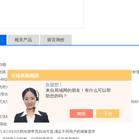
相关产品
留言询价
功能
双光路、双光束光学系统，仪器分辨率更高，杂散光更低，稳定性、可靠性更强，分析
*240位点阵式高亮6 "液晶显示器，显示清晰，信息完备
欢迎您！
光程光路设计，使仪器分辨率更高，尤其适合微量测试
来自局域网的朋友！有什么可以帮
处理功能，使测试结果能得到充分的应用，用户编辑更为简单快捷
助您的吗？
式光学系统设计，整体光路独立固定在16mm厚的铝制无变形基座上，底板的变形和
性
正弦机构，波长准确度高，重复性好
M系统
2/0.5/1.0/2.0/4.0六档光谱带宽自动可选,满足不同用户的测量需求