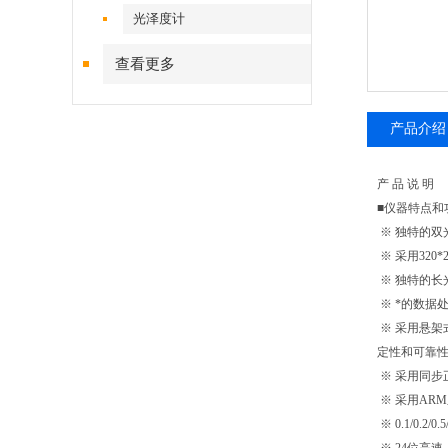
光泽度计
查看更多
产品介绍
产 品 说 明
■仪器特点和
※ 独特的
※ 采用320
※ 独特的长
※ *的数据
※ 采用悬架
定性和可靠
※ 采用同步
※ 采用AR
※ 0.1/0.