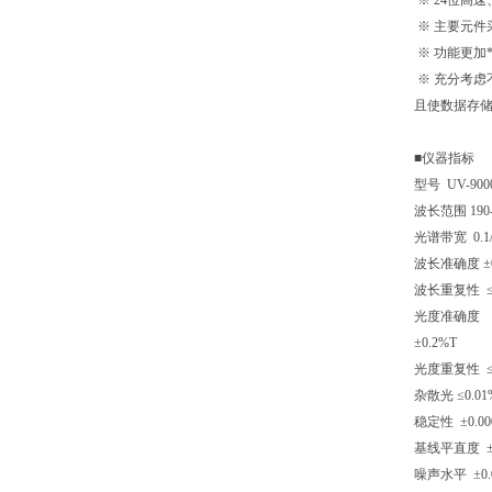
※ 24位高
※ 主要元件
※ 功能更加
※ 充分考虑
且使数据存
■仪器指标
型号 UV-900
波长范围 190-
光谱带宽 0.1/0
波长准确度 ±0.
波长重复性 ≤0
光度准确度
±0.2%T
光度重复性 ≤0
杂散光 ≤0.01
稳定性 ±0.00
基线平直度 ±0
噪声水平 ±0.0