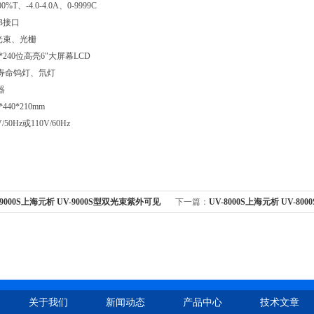
%T、-4.0-4.0A、0-9999C
B接口
光束、光栅
*240位高亮6"大屏幕LCD
寿命钨灯、氘灯
器
440*210mm
/50Hz或110V/60Hz
-9000S上海元析 UV-9000S型双光束紫外可见
下一篇：
UV-8000S上海元析 UV-8
双光束
分光光度计-双光束
关于我们
新闻动态
产品中心
技术文章