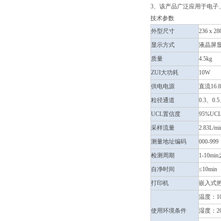
3、该产品广泛应用于电
技术参数
外型尺寸
236 x 
显示方式
液晶屏
质量
4.5kg
ZUI大功耗
10W
供电电源
直流16
粒径通道
0.3、
UCL置信度
95%U
采样流量
2.83L
测量地址编码
000-999
检测周期
1-10m
自净时间
≤10min
打印机
嵌入式
温度：10
使用环境条件
湿度：20