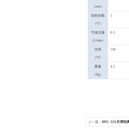
（mm）
加热块数
1
（个）
气体流量
0-5
（L/min）
功率
150
（W）
重量
4.5
（kg）
上一篇：
HSC-12A天津恒