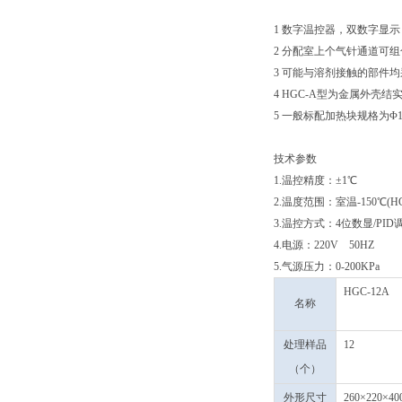
1 数字温控器，双数字显
2 分配室上个气针通道可
3 可能与溶剂接触的部件
4 HGC-A型为金属外壳
5 一般标配加热块规格为Φ1
技术参数
1.温控精度：±1℃
2.温度范围：室温-150℃(HG
3.温控方式：4位数显/P
4.电源：220V 50HZ
5.气源压力：0-200KPa
HGC-12A
名称
处理样品
12
（个）
外形尺寸
260×220×40