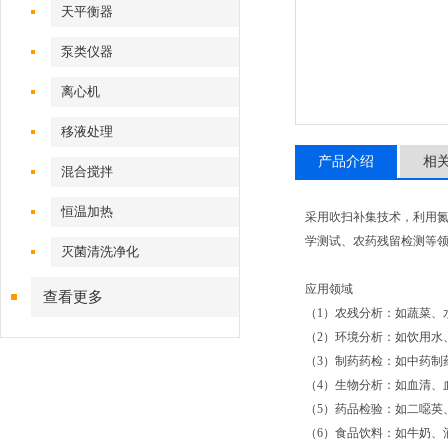
天平衡器
泵类仪器
离心机
移液处理
产品介绍
相
混合搅拌
恒温加热
采用吹扫补集技术，利用氮
学测试、农药残留检测等
灭菌清洗净化
应用领域
查看更多
（1）农残分析：如蔬菜、
（2）环境分析：如饮用水
（3）制药药检：如中药制
（4）生物分析：如血清、
（5）药品检验：如二噁英
（6）食品饮料：如牛奶、