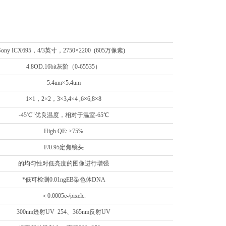
Sony ICX695，4/3英寸，2750×2200 (605万像素)
4.8OD.16bit灰阶（0-65535）
5.4um×5.4um
1×1，2×2，3×3,4×4 ,6×6,8×8
-45℃"优良温度，相对于温室-65℃
High QE: >75%
F/0.95定焦镜头
的均匀性对低亮度的图像进行增强
*低可检测0.01ngEB染色体DNA
＜0.0005e-/pixelc.
300nm透射UV 254、365nm反射UV