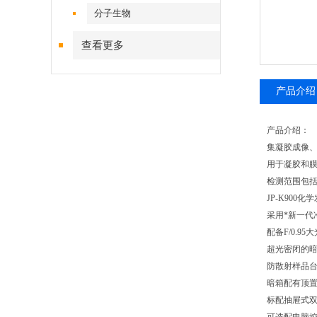
分子生物
查看更多
产品介绍
产品介绍：
集凝胶成像
用于凝胶和膜
检测范围包括
JP-K900
采用*新一代
配备F/0.9
超光密闭的
防散射样品
暗箱配有顶
标配抽屉式