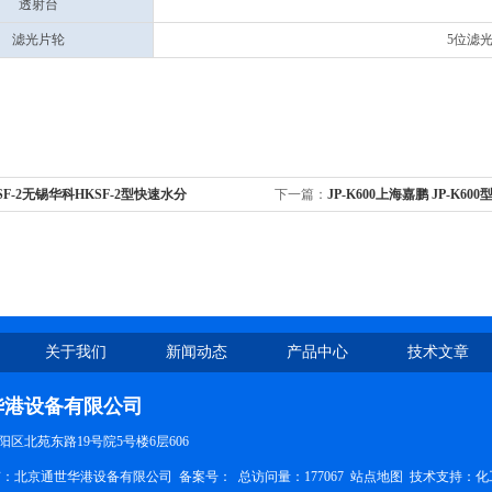
透射台
滤光片轮
5位滤光
SF-2无锡华科HKSF-2型快速水分
下一篇：
JP-K600上海嘉鹏 JP-K6
.001g粮食谷物烟草饲料测量仪
系统
关于我们
新闻动态
产品中心
技术文章
华港设备有限公司
区北苑东路19号院5号楼6层606
权所有：北京通世华港设备有限公司
备案号：
总访问量：177067
站点地图
技术支持：
化