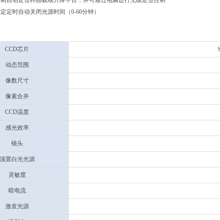
控制自动定位样品载物升降平台，并可通过电脑进行无级定位控制
定定时自动关闭光源时间（0-60分钟）
CCD芯片
动态范围
像数尺寸
像素合并
CCD温度
感光效率
镜头
顶置白光光源
灵敏度
暗电流
激发光源