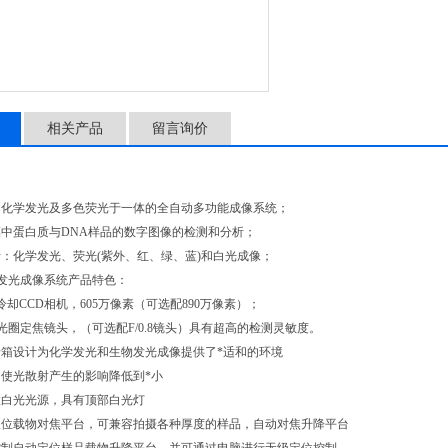
相关产品
留言询价
、化学发光及多色荧光于一体的全自动多功能成像系统；
中蛋白质与DNA样品的数字图像的检测和分析；
：化学发光、荧光(紫外、红、绿、蓝)和白光成像；
化学发光成像系统产品特色：
冷却CCD相机，605万像素（可选配890万像素）；
5大光圈定焦镜头，（可选配F/0.8镜头）具有超高的检测灵敏度。
暗箱设计为化学发光和生物发光成像提供了*适和的环境
台使光散射产生的影响降低到*小
置白光光源，具有顶部白光灯
双位载物对焦平台，可兼容拍摄各种厚度的样品，自动对焦升降平台