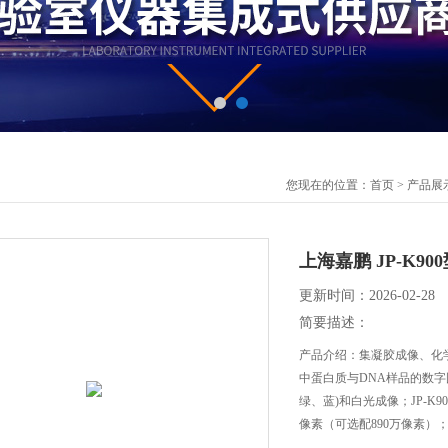
您现在的位置：
首页
>
产品展
上海嘉鹏 JP-K9
更新时间：2026-02-28
简要描述：
产品介绍：集凝胶成像、化
中蛋白质与DNA样品的数
绿、蓝)和白光成像；JP-K
像素（可选配890万像素）；
灵敏度