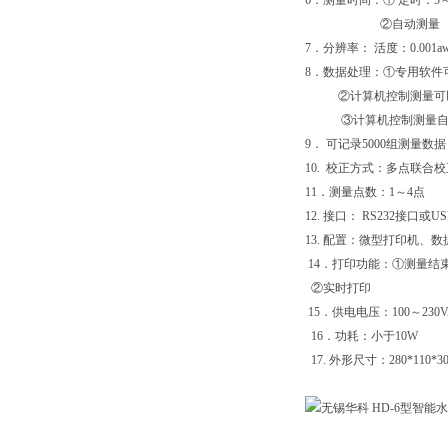
6．测量时间：① 定时：5～
②自动测量
7．分辨率： 活度：0.001a
8．数据处理：①专用软件可
②计算机控制测量可以
③计算机控制测量自动
9． 可记录5000组测量数据
10. 校正方式：多点联
11．测量点数：1～4点
12. 接口： RS232接口或U
13. 配置：微型打印机、数
14．打印功能：①测量结
②实时打印
15．供电电压：100～230VAC
16．功耗：小于10W
17. 外形尺寸：280*110*30