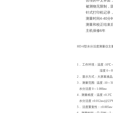
合理的中文界面
被测物无限制，
针式打印机记录
测量时间4-40分
测量和校正结束
主机保修6年
HD-6型水分活度测量仪主
1． 工作环境：温度 -10℃
湿度 0～95%
2． 显示方式：大屏幕液晶显示 
3． 测量范围: 温度 -10～5
水分活度 0～1.000aw
4．测量精度：温度 ±0.3℃
水分活度 ±0.012aw(@2
5． 活度重复性：±0.005aw