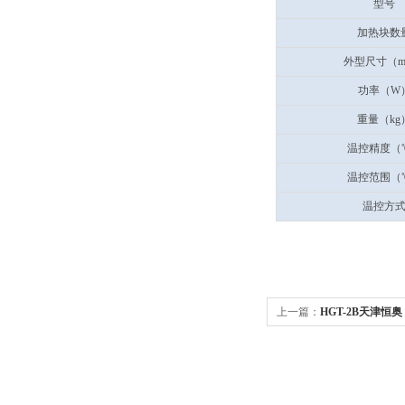
型号
加热块数
外型尺寸（m
功率（W
重量（kg
温控精度（
温控范围（
温控方
上一篇：
HGT-2B天津恒奥