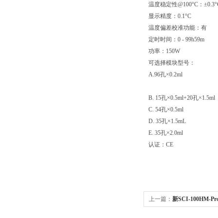
温度稳定性@100°C：±0.3°
显示精度：0.1°C
温度偏差校准功能：有
定时时间：0 - 99h59m
功率：150W
可选择模块型号：
A.96孔×0.2ml
B. 15孔×0.5ml+20孔×1.5ml
C. 54孔×0.5ml
D. 35孔×1.5mL
E. 35孔×2.0ml
认证：
CE
上一篇：
新SCI-100HM-P
新SCI-100HM-Pro老H