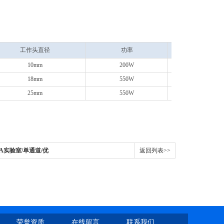
工作头直径
功率
处
10mm
200W
50
18mm
550W
500
25mm
550W
500
-3A实验室/单通道/优
返回列表>>
荣誉资质
在线留言
联系我们