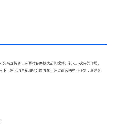
刀头高速旋转，从而对各类物质起到搅拌、乳化、破碎的作用。
用下，瞬间均匀精细的分散乳化，经过高频的循环往复，最终达
便；