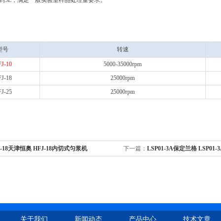
达到5L，满足一般实验室样品处理量要求。
型号
转速
J-10
5000-35000rpm
J-18
25000rpm
J-25
25000rpm
J-18天津恒奥 HFJ-18内切式匀浆机
下一篇：
LSP01-3A保定兰格 LSP01
良的电磁兼容性能
关于我们
新闻动态
产品中心
技术文章