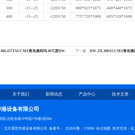
300
-15~-25
~220V/50
600*625*1875
440*448*1673
400
-15~-25
~220V/50
775*720*1900
605*529*1699
-86L437TAUCMA青岛澳柯玛-86℃度DW-
下一篇：
DW-25L300AUCMA青岛澳柯
触屏样本管理超低温保存箱/冰箱
25L300立式低温保存箱/冰柜
关于我们
新闻动态
产品中心
技术文章
华港设备有限公司
区北苑东路19号院5号楼6层606
权所有：北京通世华港设备有限公司
备案号：
总访问量：176806
站点地图
技术支持：
化