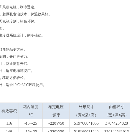
和风扇电机，制冷迅速。
，超微孔发泡技术，保温效果好。
无氟制冷剂，绿色环保。
能。
发冷凝系统设计，制冷强劲。
取放物品更方便。
衡阀，开门更省力。
计，防止随意开启。
计，适应电源环境广。
，移动方便轻松。
计，适合10℃~32℃环境使用。
箱内温度
额定电压
外形尺寸
内部尺寸
有效容积
℃
/频率
（宽X深X高）
（宽X深X高）
116
-15~-25
~220V/50
519*600*1055
370*425*828
146
-15~-25
~220V/50
519*600*1240
370*425*1013