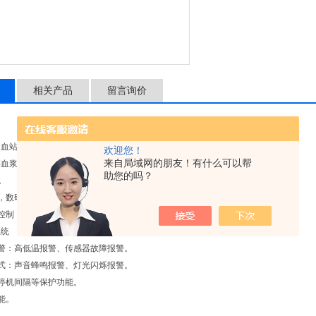
相关产品
留言询价
、血站、疾病防控、畜牧系统和科研院所、电子、化工等实验室。
欢迎您！
来自局域网的朋友！有什么可以帮
存血浆、试剂、疫苗、生物材料等。
助您的吗？
统
，数码温度显示，箱内温度-10℃~-25℃可调。
控制，可根据需要设定报警温度点。
系统
警：高低温报警、传感器故障报警。
式：声音蜂鸣报警、灯光闪烁报警。
停机间隔等保护功能。
能。