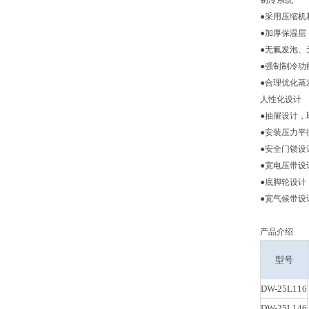
制冷系统
●采用压缩机
●加厚保温层
●无氟发泡、
●强制制冷功
●合理优化蒸
人性化设计
●抽屉设计，
●安装压力平
●安全门锁设
●宽电压带设
●底脚轮设计
●宽气候带设
产品介绍
型号
DW-25L116
DW-25L146