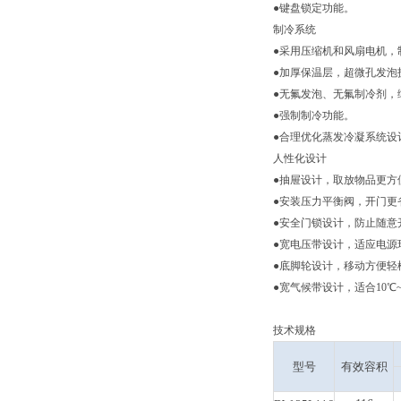
●键盘锁定功能。
制冷系统
●采用压缩机和风扇电机，
●加厚保温层，超微孔发泡
●无氟发泡、无氟制冷剂，
●强制制冷功能。
●合理优化蒸发冷凝系统设
人性化设计
●抽屉设计，取放物品更方
●安装压力平衡阀，开门更
●安全门锁设计，防止随意
●宽电压带设计，适应电源
●底脚轮设计，移动方便轻
●宽气候带设计，适合10℃
技术规格
型号
有效容积