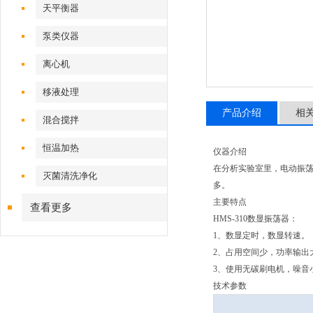
天平衡器
泵类仪器
离心机
移液处理
产品介绍
相
混合搅拌
恒温加热
仪器介绍
在分析实验室里，电动振
灭菌清洗净化
多。
主要特点
查看更多
HMS-310数显振荡器：
1、数显定时，数显转速。
2、占用空间少，功率输出
3、使用无碳刷电机，噪音
技术参数