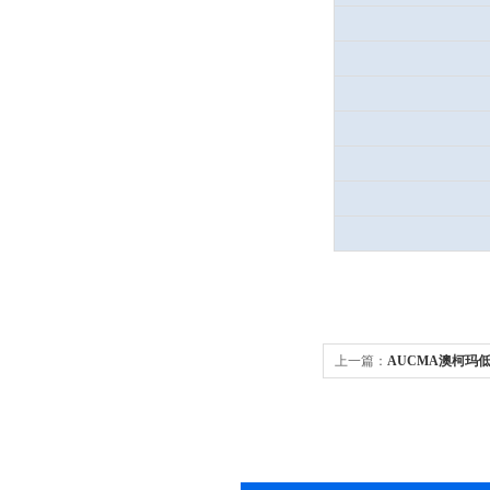
上一篇：
AUCMA澳柯玛
25W147AUCMA青岛澳柯玛
低温保存箱/冰柜