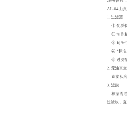
规格参数
AL-04由
1. 过滤瓶
① 优质特
② 制作精
③ 耐压性
④ *标准
⑤ 过滤瓶
2. 无油真
直接从溶
3. 滤膜
根据需过
过滤膜，直径