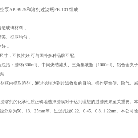
：
真空泵AP-9925和溶剂过滤瓶FB-10T组成
硬玻璃材料 。
美、壁厚均匀 。
好 。
尺寸，互换性好,可与国外多种品牌互配。
包括：滤杯(300ml)、中间烧结滤头、三角集液瓶（1000ml)、铝合金夹
空泵
剂瓶内提取溶剂，通过滤膜达到过滤收集的目的。操作更简便、除气、
滤溶剂的化学性质正确地选择滤膜对于达到理想的过滤效果至关重要。本
分别为50、13、25mm等。过滤孔径0.22、0.45、0.8. 1.22um。