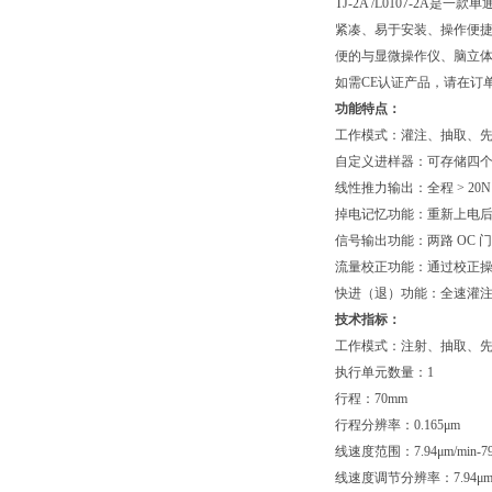
TJ-2A /L0107-2
紧凑、易于安装、操作便捷。可
便的与显微操作仪、脑立
如需CE认证产品，请在订
功能特点：
工作模式：灌注、抽取、
自定义进样器：可存储四
线性推力输出：全程 > 20N
掉电记忆功能：重新上电
信号输出功能：两路 OC
流量校正功能：通过校正
快进（退）功能：全速灌
技术指标：
工作模式：注射、抽取、
执行单元数量：1
行程：70mm
行程分辨率：0.165μm
线速度范围：7.94μm/min-
线速度调节分辨率：7.94μm/