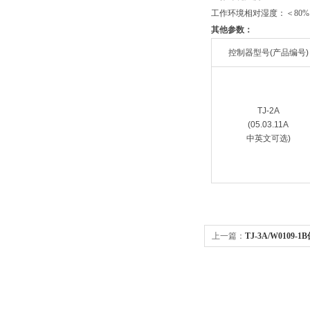
工作环境相对湿度：＜80%
其他参数：
控制器型号(产品编号)
TJ-2A
(05.03.11A
中英文可选)
上一篇：
TJ-3A/W0109-1
验室微量推拉注射泵/单通