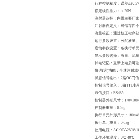
行程控制精度：误差≤±0.5%
额定线性推力：＞20N
注射器选择：内置主要厂
注射器自定义：可储存四
流量校正：通过校正程序
运行参数设置：分配液量
启动参数设置：各执行单
显示参数选择：液量、流
掉电记忆：重新上电后可
快进(退)功能：全速注射
状态信号输出：2路OC门
控制信号输入：3路TTL
通信接口：RS485
控制器外形尺寸：170×108×6
控制器重量：0.5kg
执行单元外形尺寸：180×46×
执行单元重量：0.6kg
使用电源：AC 90V-260V/1
工作环境温度：0℃-40℃