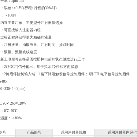
率：5μm/min
误差≤±0.5%(行程≥行程的30%时)
：＞180N
：内置主要厂家、主要型号注射器供选择
义：可直接输入注射器内经
通过校正程序获得更为精确的液量
置：注射液量、抽取液量、注射时间、抽取时间
择：液量、流量或线速度
重新上电后可选择是否按照掉电前的状态继续进行工作
：2路OC门信号输出，用于指示启/停和方向状态
：2路启停控制输入端，1路下降沿触发信号控制启停；1路TTL电平信号控制启停
485
330×140(mm)
0V-260V/20W
0℃-40℃
湿度：＜80%
型号
产品编号
适用注射器规格
适用注射器内经(m