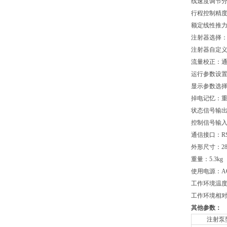
线速度调节分辨
行程控制精度：
额定线性推力
注射器选择
注射器自定
流量校正：
运行参数设
显示参数选
掉电记忆：
状态信号输出
控制信号输入
通信接口：RS
外形尺寸：280×
重量：5.3kg
使用电源：AC 9
工作环境温度：
工作环境相对
其他参数：
注射泵