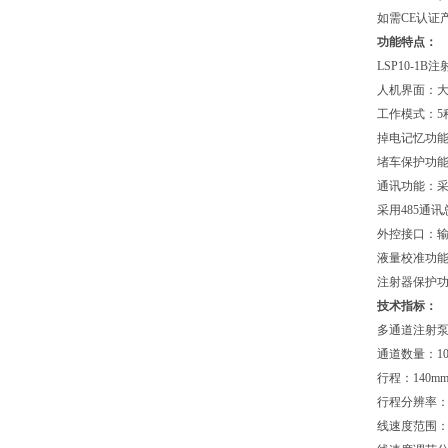
如需CE认证
功能特点：
LSP10-
人机界面：
工作模式：5
掉电记忆功能
堵车保护功能
通讯功能：采
采用485通
外控接口：输
液量校准功
注射器保护功
技术指标：
多通道注射泵
通道数量：1
行程：140m
行程分辨率：0.
线速度范围：5μ