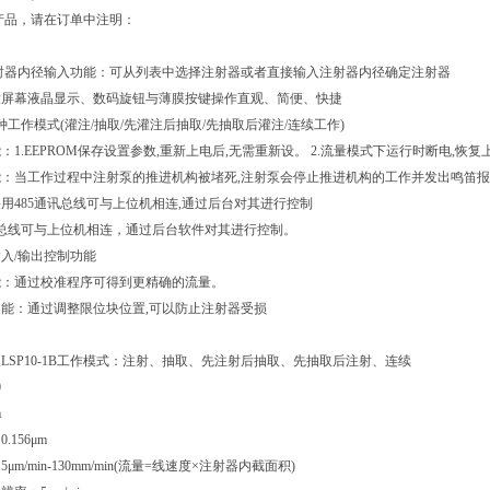
产品，请在订单中注明：
1B注射器内径输入功能：可从列表中选择注射器或者直接输入注射器内径确定注射器
大屏幕液晶显示、数码旋钮与薄膜按键操作直观、简便、快捷
种工作模式(灌注/抽取/先灌注后抽取/先抽取后灌注/连续工作)
：1.EEPROM保存设置参数,重新上电后,无需重新设。 2.流量模式下运行时断电,
：当工作过程中注射泵的推进机构被堵死,注射泵会停止推进机构的工作并发出鸣笛
用485通讯总线可与上位机相连,通过后台对其进行控制
讯总线可与上位机相连，通过后台软件对其进行控制。
入/输出控制功能
能：通过校准程序可得到更精确的流量。
能：通过调整限位块位置,可以防止注射器受损
LSP10-1B工作模式：注射、抽取、先注射后抽取、先抽取后注射、连续
0
m
156μm
m/min-130mm/min(流量=线速度×注射器内截面积)