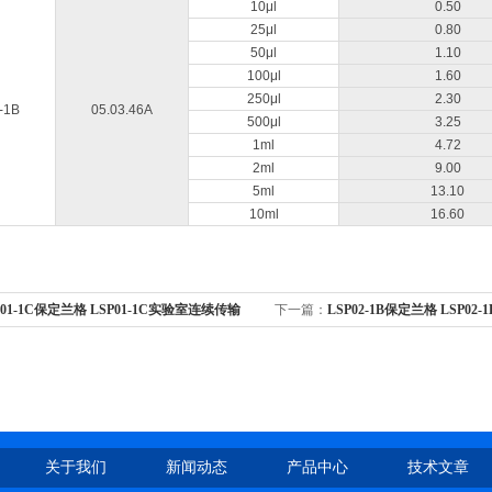
10μl
0.50
25μl
0.80
50μl
1.10
100μl
1.60
250μl
2.30
-1B
05.03.46A
500μl
3.25
1ml
4.72
2ml
9.00
5ml
13.10
10ml
16.60
P01-1C保定兰格 LSP01-1C实验室连续传输
下一篇：
LSP02-1B保定兰格 LSP0
道双向推拉型注射泵
泵/灌注抽取型双通道注射泵
关于我们
新闻动态
产品中心
技术文章