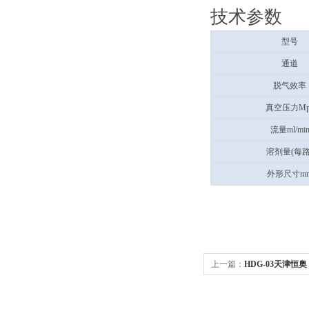
技术参数
型号
通道
脱气效率
真空压力Mp
流量ml/mi
溶剂量(每路
外形尺寸m
上一篇：
HDG-03天津恒