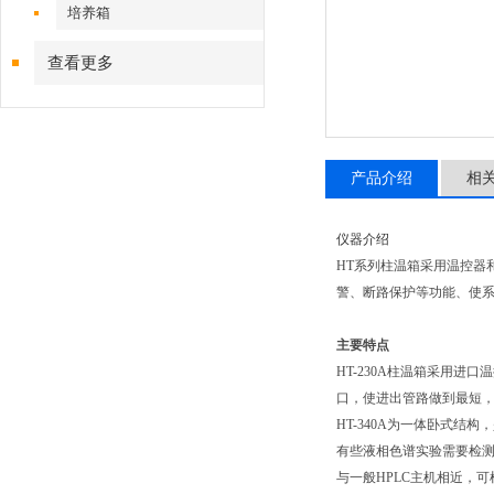
培养箱
查看更多
产品介绍
相
仪器介绍
HT系列柱温箱采用温控器
警、断路保护等功能、使
主要特点
HT-230A柱温箱采用
口，使进出管路做到最短
HT-340A为一体卧式结
有些液相色谱实验需要检测
与一般HPLC主机相近，