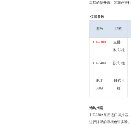
温层的侧开盖，装卸色谱
仪器参数
型号
结构
HT-230A
立卧一
体式2柱
HT-340A
卧式3柱
HCT-
卧式 4
360A
柱
选购指南
HT-230A采用进口温控
进行降温的液相色谱实验