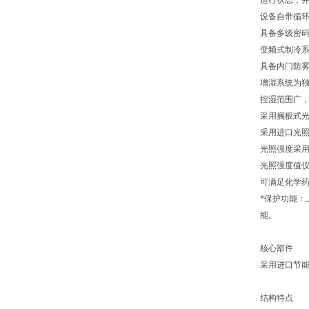
运行状态，
设备自带循
具备多级密
变频式制冷
具备内门防
增湿系统为
控湿范围广，小
采用搁板式
采用进口光
光照强度采
光照强度值
可满足化学药
*保护功能
能。
核心部件
采用进口节
结构特点