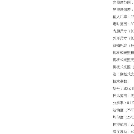
光照度范围：0
光照度偏差：±
输入功率：22
定时范围：30
内胆尺寸（长×宽
外形尺寸（长×宽
载物托架（标配
搁板式光照模
搁板式光照光
搁板式光照（
注：搁板式光
技术参数：
型号：BXZ-8
控温范围：无光
分辨率：0.1
波动度（25℃
均匀度（25℃
控湿范围：20
湿度波动：±