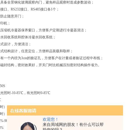
，具备全景钢化玻璃观察内门，避免样品观察时造成参数波动；
接口、RS232接口、RS485接口各1个；
，防止随意开门；
打印机；
式压缩机冷凝器保养窗口，方便客户定期进行冷凝器清洁；
凝水回收系统和腔体冷凝水回收系统；
角式设计，方便清洁；
屉式结构设计，任意定位，方便样品装载和取样；
有一个内径为3cm的验证孔，方便客户在计量或者验证过程中布线；
级磁封结构，密封效果好，开关门时比机械压扣密封结构操作省力。
50S
照时-10-85℃，有光照时0-85℃
℃
时）：±0.5℃
时）：±1℃
欢迎您！
%-98%
来自局域网的朋友！有什么可以帮
3%
助您的吗？