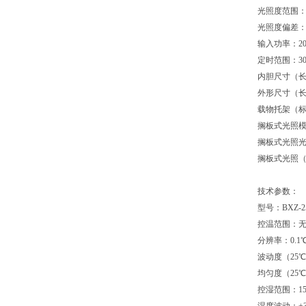
光照度范围：0
光照度偏差：±
输入功率：20
定时范围：30
内胆尺寸（长×宽
外形尺寸（长×宽
载物托架（标
搁板式光照模
搁板式光照
搁板式光照（
技术参数：
型号：BXZ-2
控温范围：无光
分辨率：0.1
波动度（25℃
均匀度（25℃
控湿范围：15