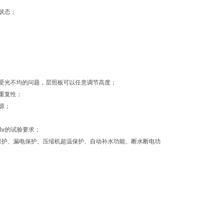
状态；
受光不均的问题，层照板可以任意调节高度；
重复性；
源；
hr的试验要求；
保护、漏电保护、压缩机超温保护、自动补水功能、断水断电功