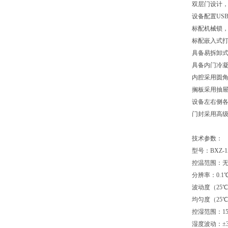
双层门设计
设备配置USB
标配机械锁
标配嵌入式
具备易拆卸
具备内门冷
内腔采用圆
搁板采用抽
设备左右侧各
门封采用高
技术参数：
型号：BXZ-1
控温范围：无光
分辨率：0.1
波动度（25℃
均匀度（25℃
控湿范围：15
湿度波动：±