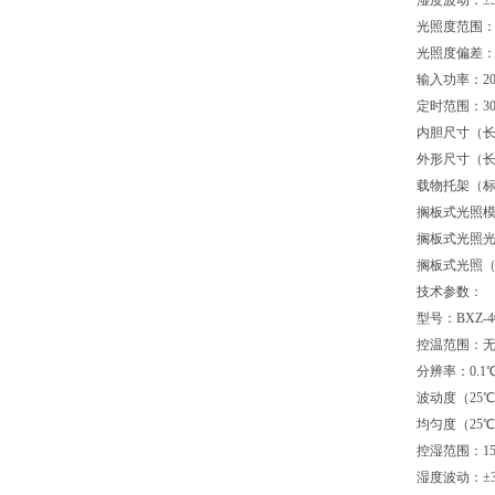
湿度波动：±
光照度范围：0
光照度偏差：±
输入功率：20
定时范围：30
内胆尺寸（长×宽
外形尺寸（长×宽
载物托架（标配
搁板式光照模
搁板式光照光
搁板式光照（
技术参数：
型号：BXZ-4
控温范围：无光
分辨率：0.1
波动度（25℃
均匀度（25℃
控湿范围：15
湿度波动：±