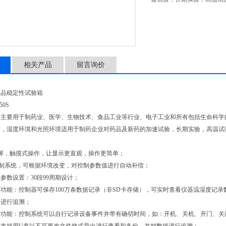
相关产品
留言询价
药品稳定性试验箱
50S
箱主要用于制药业、医学、生物技术、食品工业等行业、电子工业和所有包括生命科学
度，湿度环境和光照环境适用于制药企业对药品及新药的加速试验，长期实验，高温试
屏，触摸式操作，让显示更直观，操作更简单；
 II控制系统，可根据环境改变，对控制参数值进行自动补偿；
参数设置：30段99周期设计；
功能：控制器可保存100万条数据记录（非SD卡存储），可实时查看仪器温湿度记
据进行追溯；
理功能：控制系统可以自行记录设备事件并带有确切时间，如：开机、关机、开门、关