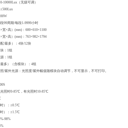
-10000Lux（无级可调）
500Lux
00W
段99周期/每段1-9999小时
×高）(mm)：600×610×1100
×高）(mm)：763×982×1794
/最多）：4块/12块
块：1组
源：1组
最多）（含模块）：4组
照/紫外光源：光照度/紫外幅值随模块自动调节，不可显示，不可打印。
00S
照时0-85℃，有光照时10-85℃
℃
时）：±0.5℃
时）：±1.5℃
%-98%
5%