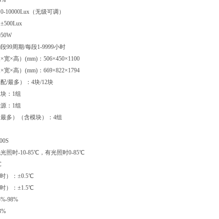
3%
-10000Lux（无级可调）
500Lux
50W
段99周期/每段1-9999小时
×高）(mm)：506×450×1100
×高）(mm)：669×822×1794
/最多）：4块/12块
块：1组
源：1组
最多）（含模块）：4组
00S
照时-10-85℃，有光照时0-85℃
℃
时）：±0.5℃
时）：±1.5℃
%-98%
3%