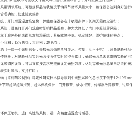
并支持用U盘以不可更改文件格式导出进行查看和备份，并对数据进行追溯；
环风量调节系统，可根据样品装载情况手动调节循环风量大小，确保设备达到良好运行
码管理功能，防止随意操作；
系统，开门后温湿度恢复快，并能确保设备在非极限条件下长期无霜稳定运行；
雾系统，避免打开外门观察时影响样品观察，并大大降低了内门冷凝结露风险；
独立于腔体外的表面蒸发加湿系统，具备故障率低、稳定性好、维护便捷的特点；
容积：15%-98%，大容积：20-98%；
光源（一层一个光照探头，每层光照强度单独显示、控制，互不干扰），避免试验样品
照传感器，对试验样品实际光照接收值实时监控并累计，确保光照单因素影响实验的可
用无级调控设置，可以直接按需求光照值设定光照强度，达到需求光照总量自动关闭光
仪表实时显示，支持打印；
物（原料药和制剂）稳定性研究技术指导原则中光照试验的总照度不低于1.2×106Lux·
：上下限超温超湿报警、超温停机保护、门开报警、缺水报警、传感器故障报警、过载
能环保压缩机、进口高性能风机、进口高精度温湿度传感器。