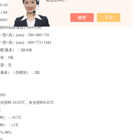
-10000Lux（无级可调）
500Lux
00W
段99周期/每段1-9999小时
×高）(mm)：506×400×750
×高）(mm)：669×772×1444
配/最多）：3块/6块
块：1组
光源：无
最多）（含模块）：2组
50S
照时-10-85℃，有光照时0-85℃
℃
时）：±0.5℃
时）：±1℃
%-98%