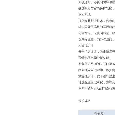
开机延时、停机间隔等保
键盘锁定与密码保护功能
制冷系统
优化复叠制冷技术，独特
进口国际压缩机和国际EB
无氟发泡、无氟制冷剂，
超厚保温层，内外双层门
人性化设计
安全门锁设计，防止随意
高低电压自动补偿功能。
安装压力平衡阀，开门更
抽屉式除尘过滤网，维护
测温孔设计，便于进行温
可选配温度记录仪，冻存
重型脚轮与止动调节螺钉
技术规格
有效容