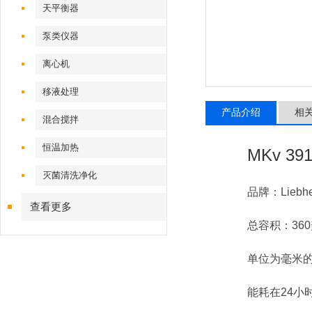
天平衡器
泵类仪器
离心机
移液处理
产品介绍
相
混合搅拌
恒温加热
MKv 3
灭菌清洗净化
品牌：Liebh
查看更多
总容积：36
单位为毫米的外
能耗在24小时