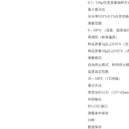
0.5～120g/任意质量抽样方
最小显示位
水分率0.01%/0.1%任意切换
测量范围
0～100％ （湿基、固形成
再现性（标准偏差）
样品质量5g以上0.05％（
样品质量10g以上0.02
测量模式
自动停止模式、时间停止
温度设定范围
30～180℃（1℃间隔）
显示方法
带背光灯LCD （137×43m
外部输出
RS-232C接口
测量条件保存
10种
数据保存