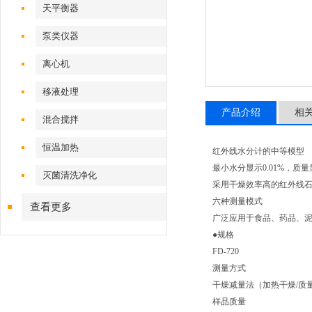
天平衡器
泵类仪器
离心机
移液处理
产品介绍
相
混合搅拌
恒温加热
红外线水分计的中等模型
最小水分显示0.01%，质量
灭菌清洗净化
采用干燥效率高的红外线
六种测量模式
查看更多
广泛应用于食品、药品、
●规格
FD-720
测量方式
干燥减量法（加热干燥/质
样品质量