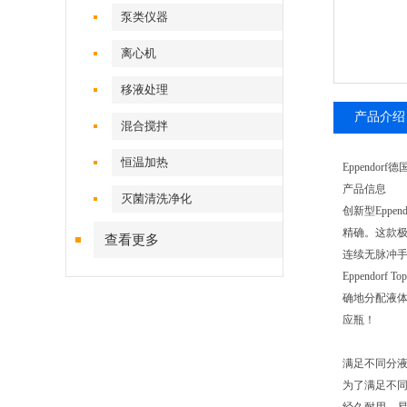
泵类仪器
离心机
移液处理
产品介绍
混合搅拌
恒温加热
Eppendorf
产品信息
灭菌清洗净化
创新型Epp
精确。这款
查看更多
连续无脉冲
Eppend
确地分配液体
应瓶！
满足不同分
为了满足不同的