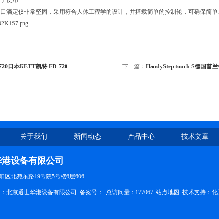
易于使用
瓶口滴定仪非常坚固，采用符合人体工程学的设计，并搭载简单的控制轮，可确保简单
-720日本KETT凯特 FD-720
下一篇：
HandyStep touch S德国普兰
touch S触屏电动连续分液器
关于我们
新闻动态
产品中心
技术文章
华港设备有限公司
区北苑东路19号院5号楼6层606
权所有：北京通世华港设备有限公司
备案号：
总访问量：177067
站点地图
技术支持：
化