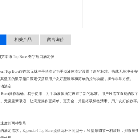
相关产品
留言询价
德国艾本德 Top Buret 数字瓶口滴定仪
endorf Top Buret®连续无脉冲手动滴定为手动液体滴定设置了新的标准。搭载
极其坚固的数字瓶口滴定仪搭载用户友好型显示和简单的控制功能，操作非常方便。
手动滴定
orf Top Buret操作精确、易于使用，为手动液体滴定设置了新的标准。用户只需在
。无需重新吸液，让滴定操作更简单、更安全，并且搭载标签清晰、用户友好的数字显示，分液
液速度的两种型号
滴定需求，Eppendorf Top Buret提供两种不同型号：M 型每调节一档旋钮，排液量变化 