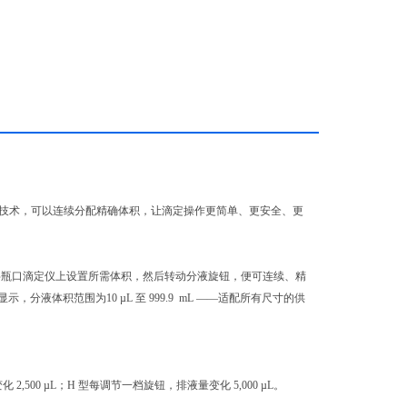
无脉冲分液技术，可以连续分配精确体积，让滴定操作更简单、更安全、更
直观的数字瓶口滴定仪上设置所需体积，然后转动分液旋钮，便可连续、精
体积范围为10 µL 至 999.9 mL ——适配所有尺寸的供
2,500 µL；H 型每调节一档旋钮，排液量变化 5,000 µL。