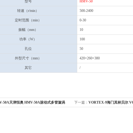
型号
HMV-50
转速（r/min）
500-2400
定时范围（min）
0-30
振幅（mm）
10
功率（W）
100
孔位
50
外型尺寸（mm）
420×260×380
其它
/
V-50A天津恒奥 HMV-50A脉动式多管漩涡
下一篇：
VORTEX-9海门其林贝尔 V
器 可调、连续、点动