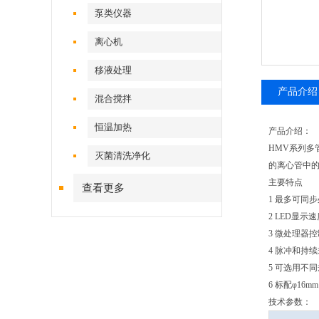
泵类仪器
离心机
移液处理
产品介绍
混合搅拌
恒温加热
产品介绍：
HMV系列
灭菌清洗净化
的离心管中
主要特点
查看更多
1 最多可同
2 LED显示
3 微处理器
4 脉冲和持
5 可选用不
6 标配φ16
技术参数：