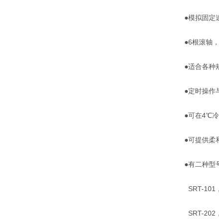
●模拟固定
●6根滚轴
●适合各种
●定时操作
●可在4℃
●可提供柔
●有二种型
SRT-10
SRT-20