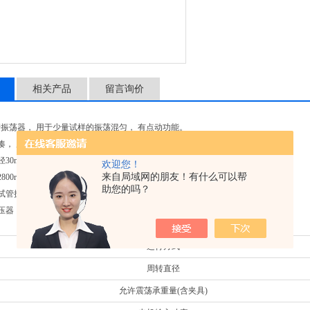
相关产品
留言询价
振荡器， 用于少量试样的振荡混匀， 有点动功能。
凑， 质量可靠
径30mm 的容器，如试管，离心管，Eppendorf管等
欢迎您！
来自局域网的朋友！有什么可以帮
00rpm
助您的吗？
及试管振荡盘采用加强塑料； 底部采用镀锌铸铁
压器（12V）
运行方式
周转直径
允许震荡承重量(含夹具)