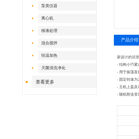
泵类仪器
离心机
移液处理
产品介绍
混合搅拌
恒温加热
新设计的试管
- 结构小巧紧
灭菌清洗净化
- 用于振荡直
- 固定转速为28
查看更多
- 主机上盖
- 随机附送变