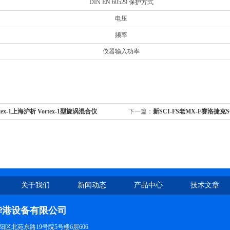
DIN EN 60529 保护方式
电压
频率
仪器输入功率
rtex-1上海沪析 Vortex-1型旋涡混合仪
下一篇：
新SCI-FS老MX-F赛洛捷克SC
FS老MX-F固定式混匀仪/混合器
关于我们
新闻动态
产品中心
技术文章
华港设备有限公司
区北苑东路19号院5号楼6层606