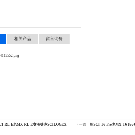
相关产品
留言询价
CI-RL-E老MX-RL-E赛洛捷克SCILOGEX
下一篇：
新SCI-T6-Pro老MX-T6-P
-E老MX-RL-E 经济型长轴旋转混匀仪
SCILOGEX 新SCI-T6-Pro老MX-T6