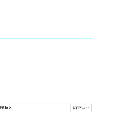
ro赛洛捷克
返回列表>>
-Pro LCD数控滚轴