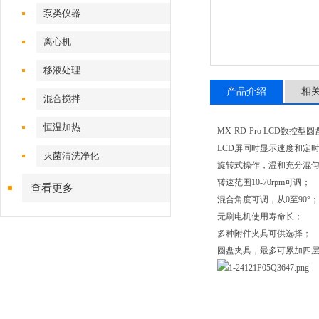
泵类仪器
离心机
移液处理
产品介绍
相
混合搅拌
恒温加热
MX-RD-Pro LCD数控
LCD屏同时显示速度和定
灭菌清洗净化
旋转式操作，温和充分混
转速范围10-70rpm可调；
查看更多
混合角度可调，从0至90°；
无刷电机使用寿命长；
多种附件夹具可供选择；
圆盘夹具，最多可累加四