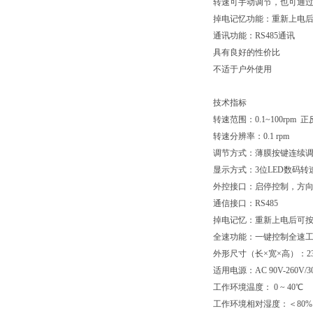
转速可手动调节，也可通
掉电记忆功能：重新上电
通讯功能：RS485通讯
具有良好的性价比
不适于户外使用
技术指标
转速范围：0.1~100rpm 
转速分辨率：0.1 rpm
调节方式：薄膜按键连续
显示方式：3位LED数码转
外控接口：启停控制，方向控制，
通信接口：RS485
掉电记忆：重新上电后可
全速功能：一键控制全速
外形尺寸（长×宽×高）：232×
适用电源：AC 90V-260V/3
工作环境温度： 0 ~ 40℃
工作环境相对湿度：＜80%