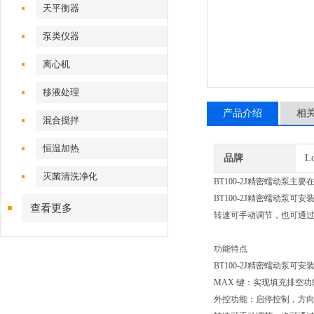
天平衡器
泵类仪器
离心机
移液处理
产品介绍
相
混合搅拌
恒温加热
品牌
L
灭菌清洗净化
BT100-2J精密蠕动泵
BT100-2J精密蠕动泵可安装
查看更多
转速可手动调节，也可通
功能特点
BT100-2J精密蠕动泵可安装多
MAX 键：实现填充排空功
外控功能：启停控制，方向控制，