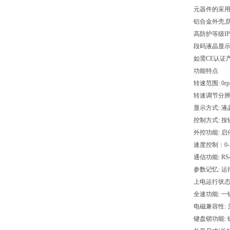
元器件的采
铝合金外壳,
高防护等级I
段码液晶显
如需CE认证
功能特点
转速范围: 0r
转速调节分辨率:
显示方式: 液
控制方式: 
外控功能: 
速度控制：0-5
通信功能: 
参数记忆: 
上电运行状态
全速功能: 
电磁兼容性: 
键盘锁功能: