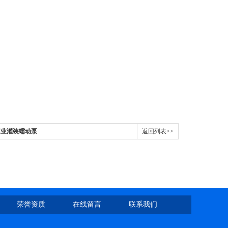
3F工业灌装蠕动泵
返回列表>>
荣誉资质
在线留言
联系我们