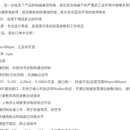
用，进一步提高了产品的电磁兼容性能，保证其在电磁干扰严重的工业环境中能够长期
防腐喷漆处理，提高整机的防腐蚀性能，延长泵在恶劣环境的使用寿命
P65，适用于潮湿多尘的环境
示屏，专业设计界面，直观显示泵的设置参数和工作状态
产品，请在订单中注明：
pm-600rpm，正反转可逆
 1rpm
晶屏
按键控制，外部信号控制和通信控制
启停控制/方向控制：无源触点信号
V、0-10V、4-20mA、0-10kHz可选，接口统一，转速可设(设置范围60rpm-600rpm)
RS485通信接口，支持兰格公司协议和Modbus协议，可通过按键设置通信参数(地址、
运行参数和系统参数自动保存
: 上电停止或恢复掉电前状态可设
一键控制全速工作，用于快速填充、排空等
关键指标达到或超过III级水平
 键盘可锁定，防止误操作