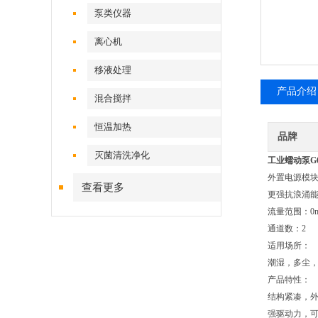
泵类仪器
离心机
移液处理
产品介绍
混合搅拌
恒温加热
品牌
灭菌清洗净化
工业蠕动泵G6
外置电源模块
查看更多
更强抗浪涌
流量范围：0ml/m
通道数：2
适用场所：
潮湿，多尘
产品特性：
结构紧凑，外形
强驱动力，