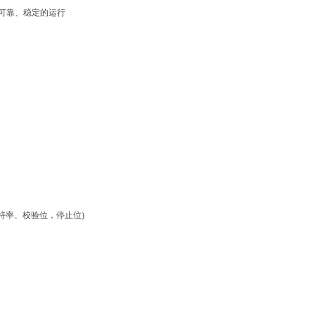
可靠、稳定的运行
波特率、校验位，停止位)