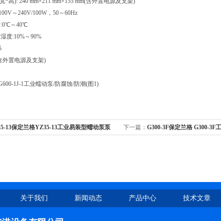
*高): 240 mm×211 mm×155 mm(含外置电源及支架)
0V～240V/100W，50～60Hz
0℃～40℃
度:10%～90%
5
g(含外置电源及支架)
35-13保定兰格YZ35-13工业易装型蠕动泵泵
下一篇：
G300-3F保定兰格 G300-
J
关于我们
新闻动态
产品中心
技术文章