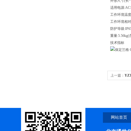
外形尺寸(长*宽
适用电源:AC10
工作环境温度:
工作环境相对湿
防护等级:IP6
重量:5.56k
技术指标
上一篇：
YZ
头配YT600-1
网站首页