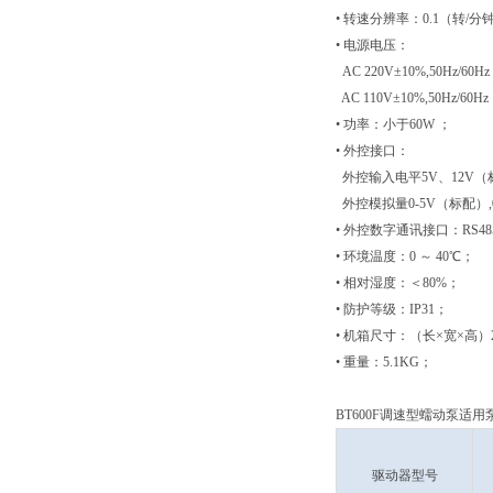
• 转速分辨率：0.1（转/
• 电源电压：
AC 220V±10%,50Hz/6
AC 110V±10%,50Hz/6
• 功率：小于60W ；
• 外控接口：
外控输入电平5V、12V（
外控模拟量0-5V（标配）,0-
• 外控数字通讯接口：RS4
• 环境温度：0 ～ 40℃；
• 相对湿度：＜80%；
• 防护等级：IP31；
• 机箱尺寸：（长×宽×高）22
• 重量：5.1KG；
BT600F调速型蠕动泵适
驱动器型号