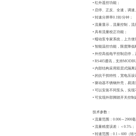
• 红外遥控功能；
• 启停、正反、全速，调
• 转速分辨率0.1转/分钟；
• 流量显示，流量控制，流
• 具有流量校正功能；
• 蠕动泵专家系统，上方
• 智能温控功能，限度降
• 外控高低电平控制启停
• RS485通讯，支持MO
• 内部结构采用双层式隔
• 的抗干扰特性，宽电压
• 驱动器不锈钢外壳，易
• 可以安装不同泵头，实
• 可实现外部脚踏开关控
技术参数：
• 流量范围：0.006～290
• 流量精度误差：＜0.5%；
• 转速范围：0.1～600（