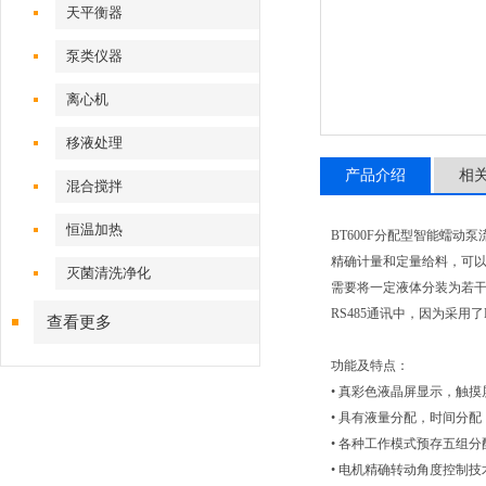
天平衡器
泵类仪器
离心机
移液处理
产品介绍
相
混合搅拌
恒温加热
BT600F分配型智能蠕动
精确计量和定量给料，可
灭菌清洗净化
需要将一定液体分装为若
RS485通讯中，因为采用
查看更多
功能及特点：
• 真彩色液晶屏显示，触
• 具有液量分配，时间分
• 各种工作模式预存五组分
• 电机精确转动角度控制