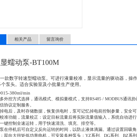
相关产品
留言询价
显蠕动泵-BT100M
0M是一款数字转速型蠕动泵。可进行液量校准，显示流量的驱动器，
多个泵头。适合实验室及小批量生产使用。
15-380ml/min
外控方式选择，通讯模式、模拟量模式，支持RS485 / MODBUS通讯协议，·模拟
信协议定制服务。
掉电后，及时存储数据，恢复供电时，泵可记忆掉电前控制参量，安全可
校准功能，流量校正：设定目标流量后将实际流量值输入，系统自动进行
一键控制全速运转，用于快速清洗、填充、排空等。
泵在停机后可自定义反向运转的时间，以防止液体滴漏。通过设置回吸角
：双向大扭矩低功率电机，可安装多种泵头：YZ系列、DG系列、BZ系列