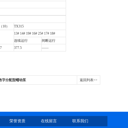
2（10）
TX315
13# 14# 19# 16# 25# 17# 18#
连续运行
间断运行
27
377.5
——
0FJ数字分配型蠕动泵
返回列表>>
荣誉资质
在线留言
联系我们