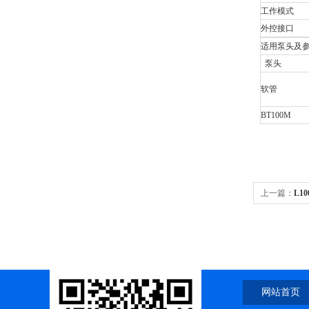
工作模式
外控接口
适用泵头及参考
泵头
软管
BT100M
上一篇：
L1
1/YZ1515X
网站首页