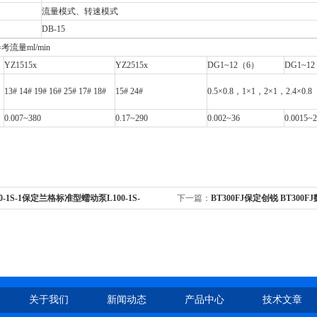
流量模式、转速模式
DB-15
流量ml/min
YZ1515x
YZ2515x
DG1~12（6）
DG1~1
13# 14# 19# 16# 25# 17# 18#
15# 24#
0.5×0.8，1×1，2×1，2.4×0.8
0.007~380
0.17~290
0.002~36
0.0015~
00-1S-1保定兰格标准型蠕动泵L100-1S-
下一篇：
BT300FJ保定创锐 BT30
/YZ2515X泵头
YZ1515X/YZ2515X泵头
关于我们
新闻动态
产品中心
技术文章