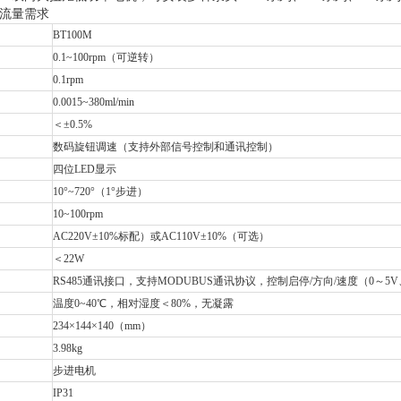
流量需求
BT100M
0.1~100rpm（可逆转）
0.1rpm
0.0015~380ml/min
＜±0.5%
数码旋钮调速（支持外部信号控制和通讯控制）
四位LED显示
10°~720°（1°步进）
10~100rpm
AC220V±10%标配）或AC110V±10%（可选）
＜22W
RS485通讯接口，支持MODUBUS通讯协议，控制启停/方向/速度（0～5V、0 ~
温度0~40℃，相对湿度＜80%，无凝露
234×144×140（mm）
3.98kg
步进电机
IP31