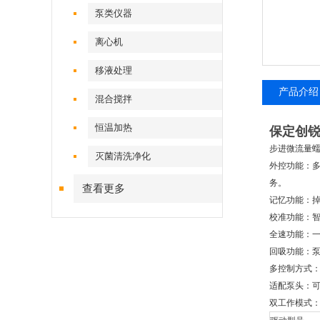
泵类仪器
离心机
移液处理
产品介绍
混合搅拌
恒温加热
保定创锐
步进微流量
灭菌清洗净化
外控功能：多外
务。
查看更多
记忆功能：
校准功能：
全速功能：
回吸功能：
多控制方式
适配泵头：可
双工作模式