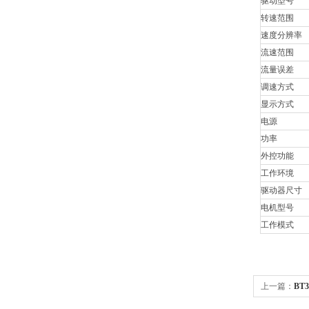
驱动型号
转速范围
速度分辨率
流速范围
流量误差
调速方式
显示方式
电源
功率
外控功能
工作环境
驱动器尺寸
电机型号
工作模式
上一篇：
BT
YZ1515X/Y