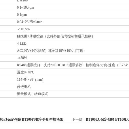
BW100
0.1~100rpm
0.1rpm
0.04~28.25ml/min
＜±0.5%
触摸屏+薄膜按键（支持外部信号控制和通讯控制）
4-LED
AC220V±10%标配）或AC110V±10%（可选）
＜50W
RS485通讯接口，支持MODUBUS通讯协议，控制启停/方向/速度（0～5V、0 ~
温度0~40℃
114×84×98（mm）
步进电机
流量模式、转速模式
300FJ保定创锐 BT300FJ数字分配型蠕动泵
下一篇：
BT100LC保定创锐 BT10
Z2515X泵头
配YZ1515X/YZ2515x泵头