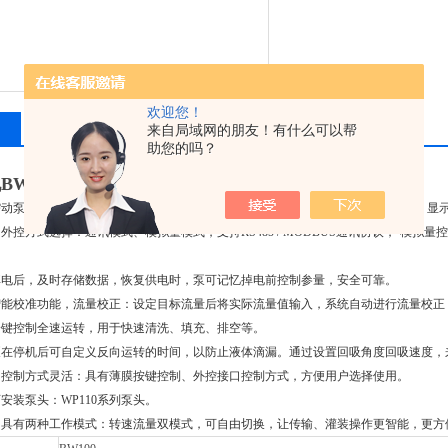
欢迎您！
相关产品
留言询价
来自局域网的朋友！有什么可以帮
助您的吗？
BW100微型蠕动泵/实验室小型滴定泵/微量加药泵
蠕动泵功能*：存储功能、外控功能、断电记忆、校准功能、全速功能、回吸功能、显
控方式选择：通讯模式、模拟量模式，支持RS485 / MODBUS通讯协议，·模拟量控制（0-
掉电后，及时存储数据，恢复供电时，泵可记忆掉电前控制参量，安全可靠。
智能校准功能，流量校正：设定目标流量后将实际流量值输入，系统自动进行
一键控制全速运转，用于快速清洗、填充、排空等。
泵在停机后可自定义反向运转的时间，以防止液体滴漏。通过设置回吸角度回吸速
：控制方式灵活：具有薄膜按键控制、外控接口控制方式，方便用户选择使用。
安装泵头：WP110系列泵头。
：具有两种工作模式：转速流量双模式，可自由切换，让传输、灌装操作更智能，更方