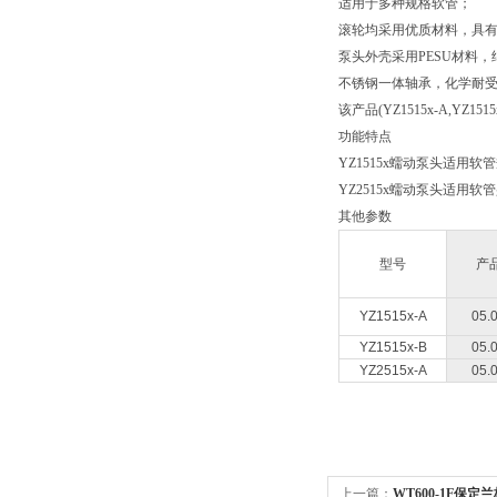
适用于多种规格软管；
滚轮均采用优质材料，具
泵头外壳采用PESU材料
不锈钢一体轴承，化学耐
该产品(YZ1515x-A,YZ15
功能特点
YZ1515x蠕动泵头适用
YZ2515x蠕动泵头适用
其他参数
型号
产
YZ1515x-A
05.
YZ1515x-B
05.
YZ2515x-A
05.
上一篇：
WT600-1F保定