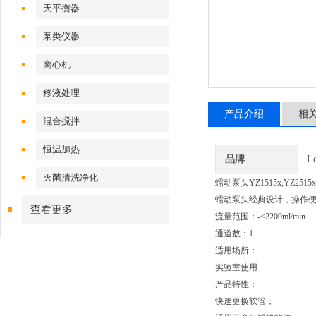
天平衡器
泵类仪器
离心机
移液处理
产品介绍
相
混合搅拌
恒温加热
品牌
L
灭菌清洗净化
蠕动泵头YZ1515x,YZ2
蠕动泵头经典设计，操作便
查看更多
流量范围：-≤2200ml/min
通道数：1
适用场所：
实验室使用
产品特性：
快速更换软管；