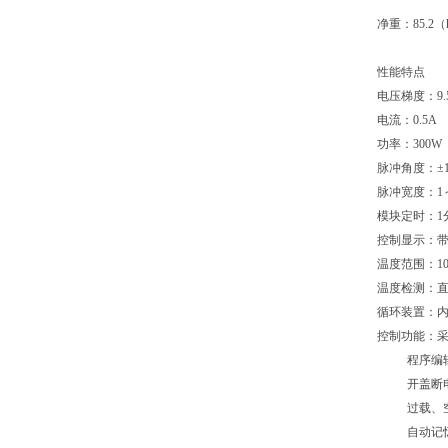
循环器：
净重：85.2（
性能特点
电压梯度：9.5
电流：0.5A
功率：300W
脉冲角度：±1
脉冲宽度：1
模块定时：1分
控制显示：带
温度范围：10
温度检测：直
循环装置：
控制功能：
程序编辑
开盖断电
过载、空
自动记忆