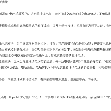
功能
0MCS-3型脉冲场电泳系统的六边形脉冲场电极由18组可独立输出的独立电极组成，不但
固定模块式或线性递增模块式的程序编辑，以及自动连接外，并具有动态矫正功能，有
电场电源模块：采用微处理器智能控制，具有：程序编辑和自动连接功能；开盖断电保
输出模式控制分配模块：在CPU智能控制单元的控制下，控制脉冲电场电源模块按照
，输出到脉冲电泳槽的特定分电极对上，形成实验需要的脉冲电场。
泳槽模块：正六边形脉冲场电泳电极组成，每一边电极分别有3个独立的分电极。将
，使脉冲场强度、电场角度、电场转换时间满足实验脉冲场电泳的实验需要，同时控制
循环器：内置缓冲液制冷循环泵，有效的控制电泳温度，使用效率高、寿命长。
分离100bp-6Mb大小的DNA分子，主要用于基因组DNA的分离分析、染色体DN