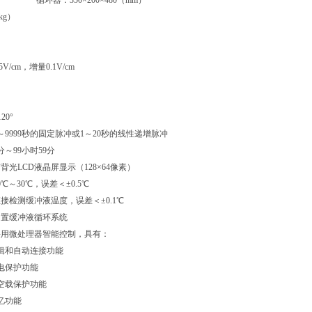
350×200×480（mm）
kg）
V/cm，增量0.1V/cm
20°
～9999秒的固定脉冲或1～20秒的线性递增脉冲
～99小时59分
背光LCD液晶屏显示（128×64像素）
℃～30℃，误差＜±0.5℃
接检测缓冲液温度，误差＜±0.1℃
内置缓冲液循环系统
采用微处理器智能控制，具有：
和自动连接功能
保护功能
载保护功能
功能