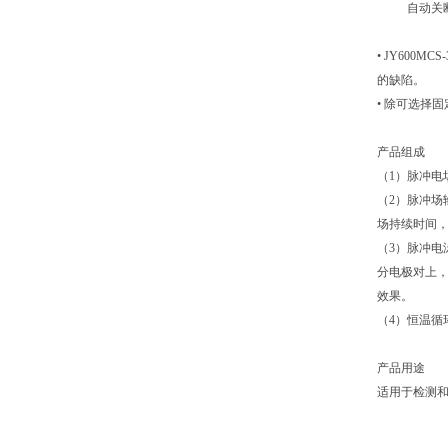
自动关断
• JY60
的缺陷。
• 除可选择
产品组成
（1）脉冲
（2）脉冲场
场持续时间
（3）脉冲电
分电极对上
效果。
（4）恒温
产品用途
适用于检测和