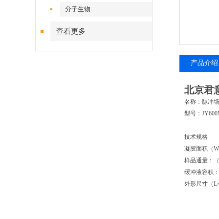
分子生物
查看更多
产品介绍
北京君意
名称：脉冲
型号：JY600
技术规格
凝胶面积（W×
样品通量：（2
缓冲液容积：～
外形尺寸（L×
电泳槽：
控制器：