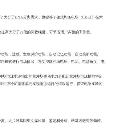
满足了大分子DNA分离需求，也弥补了钳式均衡电场（CHEF）技术
效提高大分子片段的回收纯度，可节省用户实验的工作量。
护功能；过载、空载保护功能；自动记忆功能；自动关断功能。
程序模式进行电场输出，将受控脉冲场电压、电流、电场角度、电
脉冲场电泳电源输出的脉冲场驱动电力分配到脉冲场电泳槽的特定
缓冲液冷却循环单元实现电泳运行的恒温运行，保证电泳实验的
A的分离、大片段基因组文库构建、鉴定和分析、转基因研究等领域。